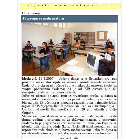
vijesti www.metkovic.hr
Obrazovanje
Priprema za malu maturu
Metković
,
19.4.2007.
- Jučer i danas se u Hrvatskoj prvi put
provode nacionalni ispiti za učenike osmih razreda osnovnih
škola. U projekt su uključene i dvije metkovske osnovne škole (sa
svojim područnim školama) pa je od 239 osmaša njih 64
slučajnim odabirom pozvano na ispit.
Jučer su učenici polagali ispit iz hrvatskoga jezika, a danas iz
matematike. Pravila su vrlo stroga pa tako u jednoj učionici može
biti najviše 15 učenika u klupama razmaknutim najmanje jedan
metar. U OŠ Stjepana Radića polaže 36 učenika u tri skupine, a u
OŠ Don Mihovila Pavlinovića ima ih 28 podijeljenih u dvije
skupine.
Slično srednjim školama u kojima se nacionalni ispiti provode
drugu godinu i priprema su za državnu maturu, u osnovnim
školama to je priprema za tzv. malu maturu temeljem koje će se
učenici upisivati u srednje škole. Nacionali ispiti poslužit će i za
usporedbu rada škola te njihovo ujednačavanje kako bi djeca iz
raznih sredina imala podjednake šanse za nastavak školovanja.