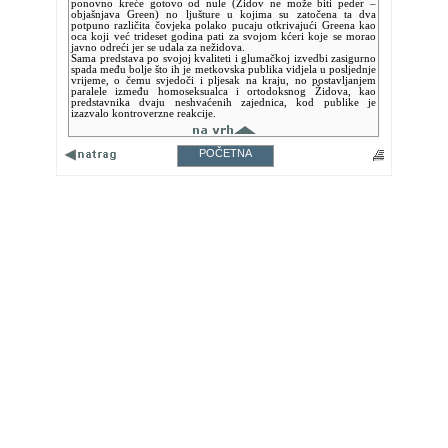
ponovno kreće gotovo od nule (Židov ne može biti peder –
objašnjava Green) no ljušture u kojima su zatočena ta dva
potpuno različita čovjeka polako pucaju otkrivajući Greena kao
oca koji već trideset godina pati za svojom kćeri koje se morao
javno odreći jer se udala za nežidova.
Sama predstava po svojoj kvaliteti i glumačkoj izvedbi zasigurno
spada među bolje što ih je metkovska publika vidjela u posljednje
vrijeme, o čemu svjedoči i pljesak na kraju, no postavljanjem
paralele između homoseksualca i ortodoksnog Židova, kao
predstavnika dvaju neshvaćenih zajednica, kod publike je
izazvalo kontroverzne reakcije.
POČETNA