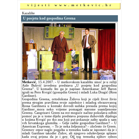
vijesti www.metkovic.hr
Kazalište
U posjetu kod gospodina Greena
Metković
,
15.4.2007.
- U metkovskom kazalištu sinoć je u režiji
Aide Bukvić izvedena predstava „U posjetu kod gospodina
Greena“. U komadu što ga je napisao Amerikanac Jeff Baron
igrali su Pero Kvrgić (gosopdin Green) i mladi Luka Dragić (Ross
Gardiner).
Gospodina Greena, ortodoksna Židova koji je cijeli život živio
prema strogim pravilima svoje zajednice i mladog obrazovanog
Rossa Gardinera u kontakt dovodi sudska presuda prema kojoj
Gardiner mora neko vrijeme pomagati starome usamljenome
Greenu. Čangrizavi Green na sve moguće načine pokušava odbiti
pomoć pa je u tome dijelu predstava prepuna duhovitih dijaloga
u kojima Kvrgić po tko zna koji put pokazuje zašto spada u sam
vrh hrvatskoga glumišta. – Gdje radite gospodine Gardiner? – U
American Expressu. – To je neka željeznica? – zločesto će Green.
Greenov otpor naglo popušta u trenutku kada se ispostavi da je i
mladi Gardiner također Židov, ali njegovo oduševljenje splasne
kada ovaj prizna da je i gey. Od tog trenutka njihov odnos