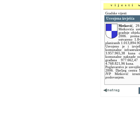
vijesti
Gradske vijesti
Usvojena izvješća
Metković
,
29
Metkovića usv
gradnje objeka
2006. prema
ostvareno 1.8
planiranih 1.013,894.90
Usvojeno je i izvje
komunalne infrastruk
3.957.965,38 kuna 
komunalne naknade od
građana 977.662,47
4.768.821,96 kuna.
Poglavarstvo je usvojilo
2006. Dječjeg centra 
JVP Metković izraz
poslovanjem.