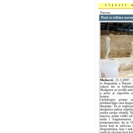
vijesti
Narona
Puni se tribina naro
Metković
,
21.3.2007.
-
iz Augusteja u Naroni 
nakon što je kršćans
Skulpture su prošle sub
a jučer je započela op
hrama.
Cjelokupni postav sa
predstavljaju cara Augus
dinastije. To je najbro
skulptura nakon reljefn
osoba carske obitelji. N
kipova; jedan veliki o
mala i fragmentarn
pretpostavimo da je 
torza koji se sačuvao 
Augusteuma, kao i nek
onda bi ukupan broj ki