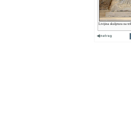
Livijina skulptura na t