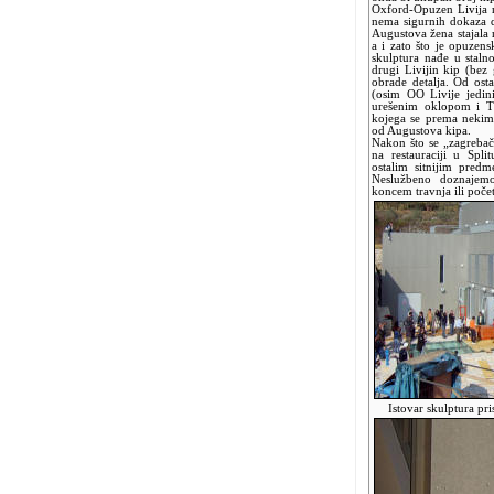
Oxford-Opuzen Livija ne
nema sigurnih dokaza da
Augustova žena stajala
a i zato što je opuzen
skulptura nađe u staln
drugi Livijin kip (bez
obrade detalja. Od ost
(osim OO Livije jedin
urešenim oklopom i Ti
kojega se prema nekim
od Augustova kipa.
Nakon što se „zagrebač
na restauraciji u Spli
ostalim sitnijim pred
Neslužbeno doznajem
koncem travnja ili poč
Istovar skulptura prist