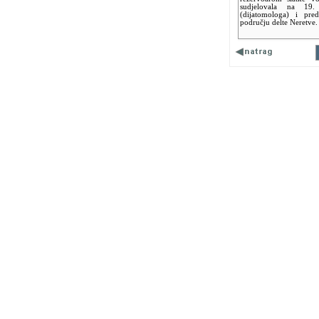
sudjelovala na 19.
(dijatomologa) i preds
području delte Neretve.