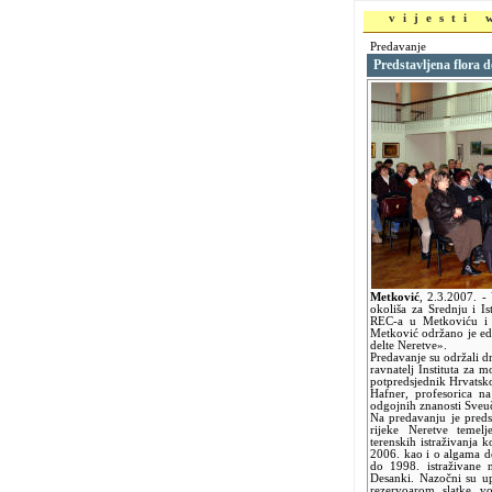
vijesti
Predavanje
Predstavljena flora d
Metković
,
2.3.2007.
-
okoliša za Srednju i I
REC-a u Metkoviću i 
Metković održano je e
delte Neretve».
Predavanje su održali dr
ravnatelj Instituta za m
potpredsjednik Hrvatsk
Hafner, profesorica na
odgojnih znanosti Sveuč
Na predavanju je predsta
rijeke Neretve temel
terenskih istraživanja 
2006. kao i o algama d
do 1998. istraživane 
Desanki. Nazočni su up
rezervoarom slatke v