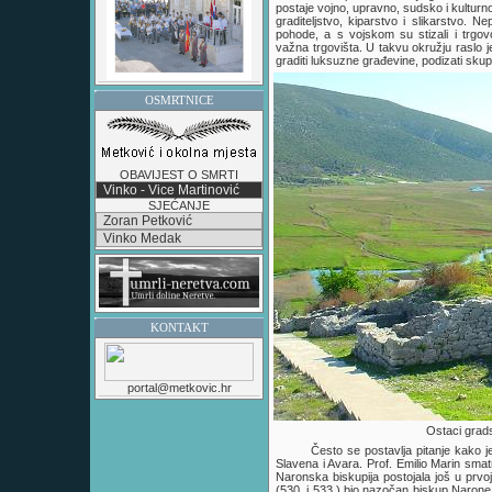
postaje vojno, upravno, sudsko i kulturn
graditeljstvo, kiparstvo i slikarstvo. N
pohode, a s vojskom su stizali i trgo
važna trgovišta. U takvu okružju raslo j
graditi luksuzne građevine, podizati skup
OSMRTNICE
OBAVIJEST O SMRTI
Vinko - Vice Martinović
SJEĆANJE
Zoran Petković
Vinko Medak
KONTAKT
portal@metkovic.hr
Ostaci grad
Često se postavlja pitanje kako 
Slavena i Avara. Prof. Emilio Marin sma
Naronska biskupija postojala još u prvoj
(530. i 533.) bio nazočan biskup Naron