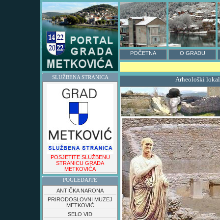
POČETNA
O GRADU
SLUŽBENA STRANICA
Arheološki loka
POSJETITE SLUŽBENU
STRANICU GRADA
METKOVIĆA
POGLEDAJTE
ANTIČKA NARONA
PRIRODOSLOVNI MUZEJ
METKOVIĆ
SELO VID