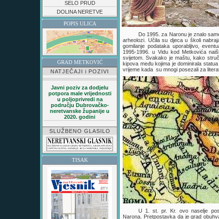
SELO PRUD
DOLINA NERETVE
POPIS ULICA
Do 1995. za Naronu je znalo samo 
arheolozi. Učila su djeca u školi nabraj
gomilanje podataka uporabljivo, eventu
1995-1996. u Vidu kod Metkovića naišl
svijetom. Svakako je maštu, kako stručnj
GRAD METKOVIĆ
kipova među kojima je dominirala statua
vrijeme kada su mnogi posezali za litera
NATJEČAJI i POZIVI
Javni poziv za dodjelu
potpora male vrijednosti
u poljoprivredi na
području Dubrovačko-
neretvanske županije u
2020. godini
SLUŽBENO GLASILO
TISAK
U 1. st. pr. Kr. ovo naselje 
Narona. Pretpostavka da je grad obuhv