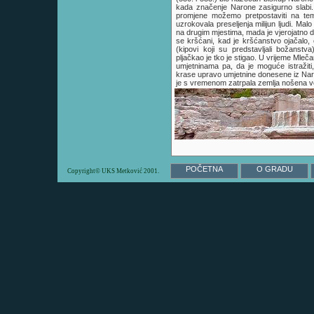
kada značenje Narone zasigurno slabi.
promjene možemo pretpostaviti na teme
uzrokovala preseljenja milijun ljudi. Mal
na drugim mjestima, mada je vjerojatno da
se kršćani, kad je kršćanstvo ojačalo
(kipovi koji su predstavljali božanstv
pljačkao je tko je stigao. U vrijeme Mleč
umjetninama pa, da je moguće istražiti,
krase upravo umjetnine donesene iz Nar
je s vremenom zatrpala zemlja nošena v
POČETNA
O GRADU
Copyright© UKS Metković 2001.