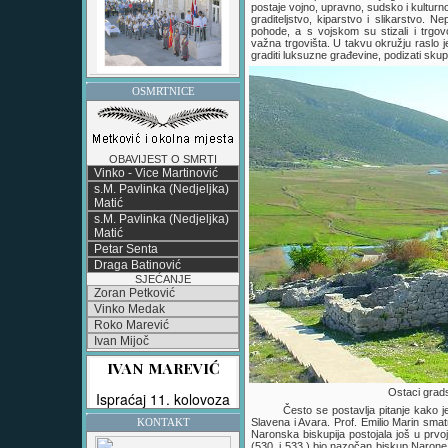
postaje vojno, upravno, sudsko i kulturn
graditeljstvo, kiparstvo i slikarstvo. N
pohode, a s vojskom su stizali i trgo
važna trgovišta. U takvu okružju raslo j
graditi luksuzne građevine, podizati skup
OSMRTNICE
OBAVIJEST O SMRTI
Vinko - Vice Martinović
s.M. Pavlinka (Nedjeljka)
Matić
s.M. Pavlinka (Nedjeljka)
Matić
Petar Senta
Draga Batinović
SJEĆANJE
Zoran Petković
Vinko Medak
Roko Marević
Ivan Mijoč
Ostaci grad
Često se postavlja pitanje kako 
Slavena i Avara. Prof. Emilio Marin sma
KONTAKT
Naronska biskupija postojala još u prvoj
(530. i 533.) bio nazočan biskup Naron