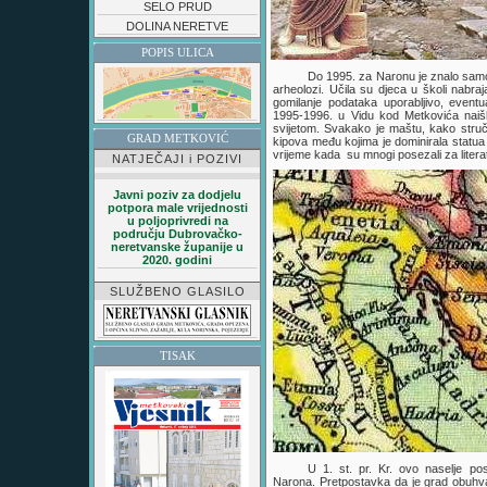
SELO PRUD
DOLINA NERETVE
POPIS ULICA
Do 1995. za Naronu je znalo samo 
arheolozi. Učila su djeca u školi nabraj
gomilanje podataka uporabljivo, eventu
1995-1996. u Vidu kod Metkovića naišl
svijetom. Svakako je maštu, kako stručnj
GRAD METKOVIĆ
kipova među kojima je dominirala statua
vrijeme kada su mnogi posezali za litera
NATJEČAJI i POZIVI
Javni poziv za dodjelu
potpora male vrijednosti
u poljoprivredi na
području Dubrovačko-
neretvanske županije u
2020. godini
SLUŽBENO GLASILO
TISAK
U 1. st. pr. Kr. ovo naselje 
Narona. Pretpostavka da je grad obuhv