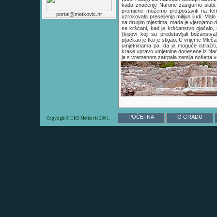
kada značenje Narone zasigurno slabi.
promjene možemo pretpostaviti na teme
portal@metkovic.hr
uzrokovala preseljenja milijun ljudi. Mal
na drugim mjestima, mada je vjerojatno da
se kršćani, kad je kršćanstvo ojačalo
(kipovi koji su predstavljali božanstv
pljačkao je tko je stigao. U vrijeme Mleč
umjetninama pa, da je moguće istražiti,
krase upravo umjetnine donesene iz Nar
je s vremenom zatrpala zemlja nošena v
POČETNA
O GRADU
Copyright© UKS Metković 2001.