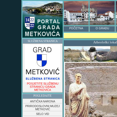
POČETNA
O GRADU
SLUŽBENA STRANICA
Arheološki loka
POSJETITE SLUŽBENU
STRANICU GRADA
METKOVIĆA
POGLEDAJTE
ANTIČKA NARONA
PRIRODOSLOVNI MUZEJ
METKOVIĆ
SELO VID