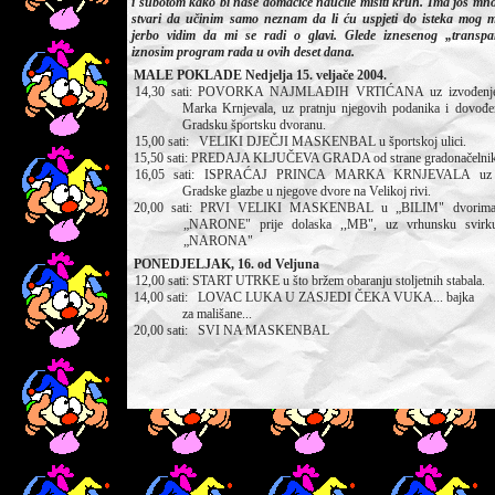
i subotom kako bi naše domaćice naučile misiti kruh. Ima još mno
stvari da učinim samo neznam da li ću uspjeti do isteka mog 
jerbo vidim da mi se radi o glavi. Glede iznesenog „transp
iznosim program rada u ovih deset dana.
MALE POKLADE Nedjelja 15. veljače 2004.
14,30 sati: POVORKA NAJMLAĐIH VRTIĆANA uz izvođenje
Marka Krnjevala, uz pratnju njegovih podanika i dovođe
Gradsku športsku dvoranu.
15,00 sati: VELIKI DJEČJI MASKENBAL u športskoj ulici.
15,50 sati: PREDAJA KLJUČEVA GRADA od strane gradonačelni
16,05 sati: ISPRAĆAJ PRINCA MARKA KRNJEVALA uz p
Gradske glazbe u njegove dvore na Velikoj rivi.
20,00 sati: PRVI VELIKI MASKENBAL u „BILIM" dvorima
„NARONE" prije dolaska ,,MB", uz vrhunsku svirk
„NARONA"
PONEDJELJAK, 16. od Veljuna
12,00 sati: START UTRKE u što bržem obaranju stoljetnih stabala.
14,00 sati: LOVAC LUKA U ZASJEDI ČEKA VUKA... bajka
za mališane...
20,00 sati: SVI NA MASKENBAL