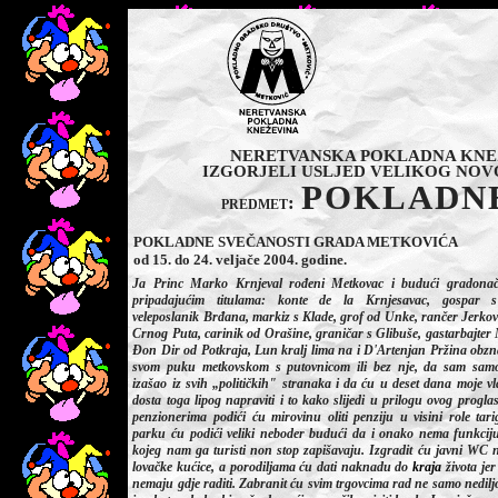
NERETVANSKA POKLADNA KNEŽ
IZGORJELI USLJED VELIKOG NO
POKLADN
predmet:
POKLADNE SVEČANOSTI GRADA METKOVIĆA
od 15. do 24. veljače 2004. godine.
Ja Princ Marko Krnjeval rođeni Metkovac i budući gradonače
pripadajućim titulama: konte de la Krnjesavac, gospar s
veleposlanik Brđana, markiz s Klade, grof od Unke, ranč
er Jerko
Crnog Puta, carinik od Oraš
ine, grani
čar s Glibuš
e, gastarbajter
Đon Dir od Potkraja, Lun kralj lima na i D'Artenjan Pržina obz
svom puku metkovskom s putovnicom ili bez nje, da sam samo
izašao iz svih „političkih" stranaka i da ću u deset dana moje vl
dosta toga lipog napraviti i to kako slijedi u prilogu ovog progla
penzionerima podići ću mirovinu oliti penziju u visini role tar
parku ću podići veliki neboder budući da i onako nema funkcij
kojeg nam ga turisti non stop zapiš
avaju. Izgradit
ću javni WC 
lovačke kućice, a porodiljama ću dati naknadu do
kraja
života je
nemaju gdje raditi. Zabranit ću svim trgovcima rad ne samo nedil