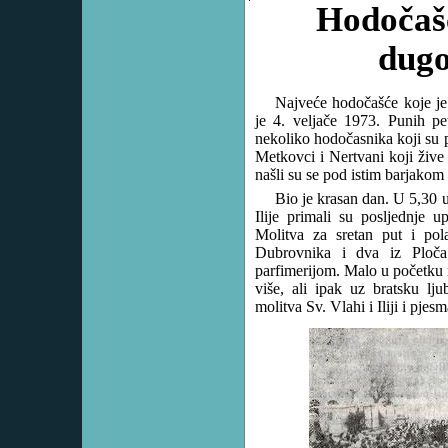
Hodočašć
dugo
Najveće hodočašće koje je 
je 4. veljače 1973. Punih pe
nekoliko hodočasnika koji su 
Metkovci i Nertvani koji živ
našli su se pod istim barjakom S
Bio je krasan dan. U 5,30 u
Ilije primali su posljednje u
Molitva za sretan put i pola
Dubrovnika i dva iz Ploča
parfimerijom. Malo u početku 
više, ali ipak uz bratsku lju
molitva Sv. Vlahi i Iliji i pjesm