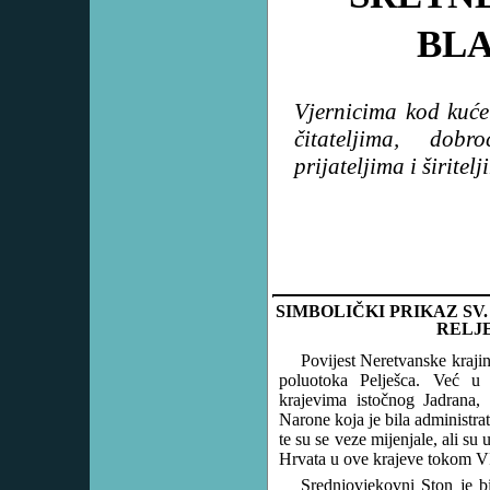
BL
Vjernicima kod kuće
čitateljima, dobro
prijateljima i širitel
SIMBOLIČKI PRIKAZ SV
RELJ
Povijest Neretvanske kraji
poluotoka Pelješca. Već u
krajevima istočnog Jadrana,
Narone koja je bila administrat
te su se veze mijenjale, ali su
Hrvata u ove krajeve tokom VI
Srednjovjekovni Ston je b