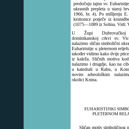
predočuju tajnu sv. Euharistij
ukrasnih prepleta u staroj hr
1966, br. 4). Po mišljenju E
krstionice potječe iz krunid
(1075—1089 iz Solina. Vidi: 
U Župi Dubrovačko
dominikanskoj crkvi sv. Vic
nalazimo sličan simbolični ukra
Euhariristije u pleternom reljef
također vidimo kako dvije ptice
iz kaleža. Sličnih motiva ko
nalazimo i drugdje, kao na cib
u katedrali u Rabu, u Koto
novim arheološkim nalazi
okolici Knina.
EUHARISTIJSKI SIMB
PLETERNOM REL
Sličan motiv simboličnog p