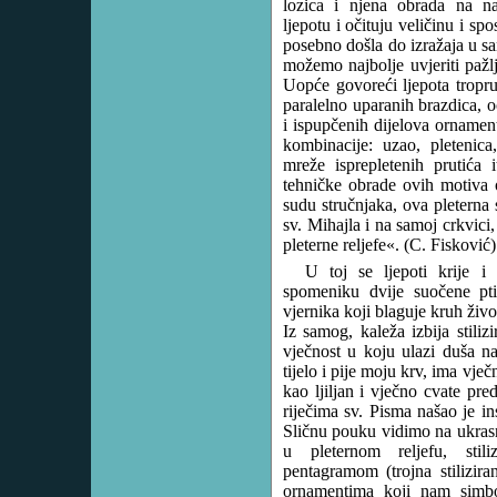
lozica i njena obrada na n
ljepotu i očituju veličinu i s
posebno došla do izražaja u s
možemo najbolje uvjeriti paž
Uopće govoreći ljepota troprut
paralelno uparanih brazdica, o
i ispupčenih dijelova ornament
kombinacije: uzao, pletenica,
mreže isprepletenih prutića it
tehničke obrade ovih motiva 
sudu stručnjaka, ova pleterna
sv. Mihajla i na samoj crkvici
pleterne reljefe«. (C. Fisković)
U toj se ljepoti krije
spomeniku dvije suočene pt
vjernika koji blaguje kruh živo
Iz samog, kaleža izbija stiliz
vječnost u koju ulazi duša na
tijelo i pije moju krv, ima vječ
kao ljiljan i vječno cvate p
riječima sv. Pisma našao je in
Sličnu pouku vidimo na ukrasno
u pleternom reljefu, stili
pentagramom (trojna stilizira
ornamentima koji nam simbo