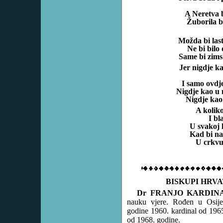
A Neretva 
Žuborila bi
Možda bi last
Ne bi bilo 
Same bi zims
Jer nigdje k
I samo ovdje
Nigdje kao u n
Nigdje kao
A koliko
I bl
U svakoj 
Kad bi naš
U crkvu 
BISKUPI HRV
Dr FRANJO KARDIN
nauku vjere. Rođen u Osije
godine 1960. kardinal od 1965
od 1968. godine.