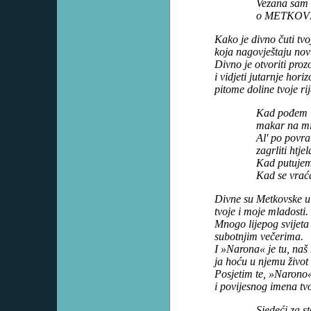
Vezana sam 
o METKOVI
Kako je divno čuti tv
koja nagovještaju nov
Divno je otvoriti proz
i vidjeti jutarnje hor
pitome doline tvoje rij
Kad pođem i
makar na mi
Al' po povra
zagrliti htjel
Kad putujem 
Kad se vrać
Divne su Metkovske u
tvoje i moje mladosti.
Mnogo lijepog svijeta
subotnjim večerima.
I »Narona« je tu, naš 
ja hoću u njemu život ž
Posjetim te, »Narono«
i povijesnog imena tv
Sjedeći za s