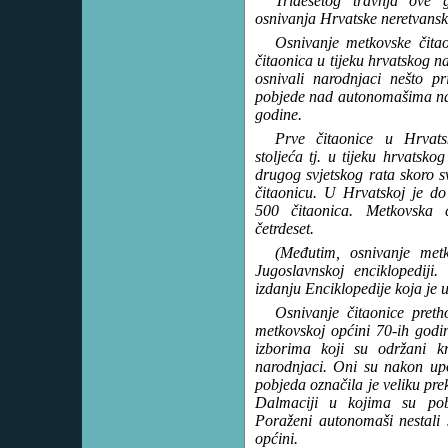
Tridesetog travnja ove
osnivanja Hrvatske neretvansk
Osnivanje metkovske čita
čitaonica u tijeku hrvatskog 
osnivali narodnjaci nešto pri
pobjede nad autonomašima na
godine.
Prve čitaonice u Hrvats
stoljeća tj. u tijeku hrvats
drugog svjetskog rata skoro s
čitaonicu. U Hrvatskoj je d
500 čitaonica. Metkovska 
četrdeset.
(Međutim, osnivanje metk
Jugoslavnskoj enciklopediji
izdanju Enciklopedije koja je u
Osnivanje čitaonice pretho
metkovskoj općini 70-ih godi
izborima koji su održani kr
narodnjaci. Oni su nakon up
pobjeda označila je veliku pre
Dalmaciji u kojima su pobi
Poraženi autonomaši nestali 
općini.