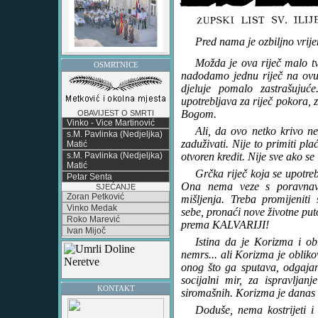
Pred nama je ozbiljno vr
Možda je ova riječ malo t
OSMRTNICE
nadodamo jednu riječ na ov
djeluje pomalo zastrašujuće
upotrebljava za riječ pokora,
Bogom.
OBAVIJEST O SMRTI
Vinko - Vice Martinović
Ali, da ovo netko krivo ne
s.M. Pavlinka (Nedjeljka)
zaduživati. Nije to primiti plać
Matić
s.M. Pavlinka (Nedjeljka)
otvoren kredit. Nije sve ako se
Matić
Grčka riječ koja se upotr
Petar Senta
Ona nema veze s poravnav
SJEĆANJE
Zoran Petković
mišljenja. Treba promijeniti
Vinko Medak
sebe, pronaći nove životne puto
Roko Marević
prema KALVARIJI!
Ivan Mijoč
Istina da je Korizma i obr
nemrs... ali Korizma je oblik
onog što ga sputava, odgajanj
socijalni mir, za ispravljan
KONTAKT
siromašnih. Korizma je danas
Doduše, nema kostrijeti i