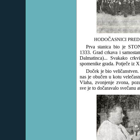
HODOČASNICI PRED
Prva stanica bio je STON
1333. Grad crkava i samostana,
Dalmatinca)... Svakako crkv
spomenike grada. Potječe iz XI
Doček je bio veličanstven.
nas je obučen u kotu velečasn
Vlaha, zvonjenje zvona, pozd
sve je to dočaravalo svečanu a