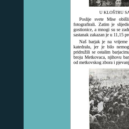
U KLOŠTRU S
Poslije svete Mise obiš
fotografirali. Zatim je slije
gostionice, a mnogi su se zadrž
sastanak zakazan je u 11,15 p
Naš barjak je na vrijeme
katedralu, jer je bilo nem
pridružili se ostalim barjacim
broju Metkovaca, njihovu bar
od metkovskog zbora i pjevanj