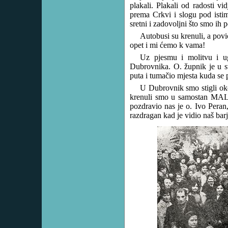
plakali. Plakali od radosti vi
prema Crkvi i slogu pod istim
sretni i zadovoljni što smo ih po
Autobusi su krenuli, a pov
opet i mi ćemo k vama!
Uz pjesmu i molitvu i ug
Dubrovnika. O. župnik je u 
puta i tumačio mjesta kuda se p
U Dubrovnik smo stigli oko
krenuli smo u samostan MA
pozdravio nas je o. Ivo Peran,
razdragan kad je vidio naš bar