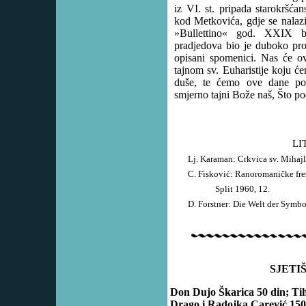
iz VI. st. pripada starokršća
kod Metkovića, gdje se nalazi
»Bullettino« god. XXIX 
pradjedova bio je duboko pro
opisani spomenici. Nas će ov
tajnom sv. Euharistije koju 
duše, te ćemo ove dane po
smjerno tajni Bože naš, Što po
LI
Lj. Karaman: Crkvica sv. Miha
C. Fisković: Ranoromaničke fres
Split 1960, 12.
D. Forstner: Die Welt der Symb
SJETIŠ
Don Dujo Škarica 50 din; Ti
Drago i Radojka Carević 150