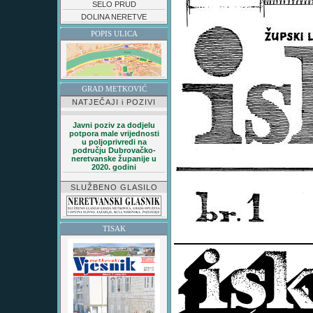
SELO PRUD
DOLINA NERETVE
POPIS ULICA
GRAD METKOVIĆ
NATJEČAJI i POZIVI
Javni poziv za dodjelu
potpora male vrijednosti
u poljoprivredi na
području Dubrovačko-
neretvanske županije u
2020. godini
SLUŽBENO GLASILO
TISAK