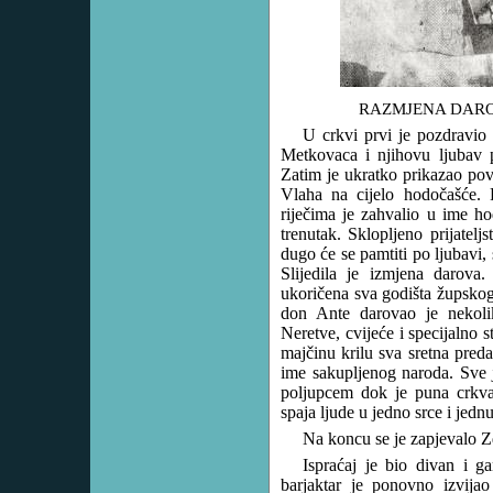
RAZMJENA DARO
U crkvi prvi je pozdravio 
Metkovaca i njihovu ljubav 
Zatim je ukratko prikazao pov
Vlaha na cijelo hodočašće. P
riječima je zahvalio u ime ho
trenutak. Sklopljeno prijatel
dugo će se pamtiti po ljubavi, s
Slijedila je izmjena darova.
ukoričena sva godišta župskog 
don Ante darovao je nekoli
Neretve, cvijeće i specijalno 
majčinu krilu sva sretna preda
ime sakupljenog naroda. Sve j
poljupcem dok je puna crkva 
spaja ljude u jedno srce i jedn
Na koncu se je zapjevalo 
Ispraćaj je bio divan i g
barjaktar je ponovno izvijao