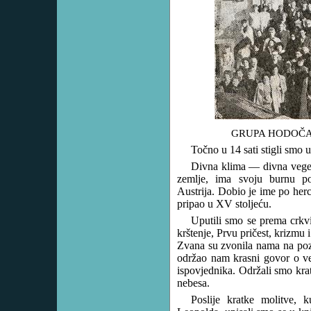
GRUPA HODOČA
Točno u 14 sati stigli smo
Divna klima — divna vegeta
zemlje, ima svoju burnu pov
Austrija. Dobio je ime po he
pripao u XV stoljeću.
Uputili smo se prema crkv
krštenje, Prvu pričest, krizmu 
Zvana su zvonila nama na pozd
održao nam krasni govor o ve
ispovjednika. Održali smo kra
nebesa.
Poslije kratke molitve, k