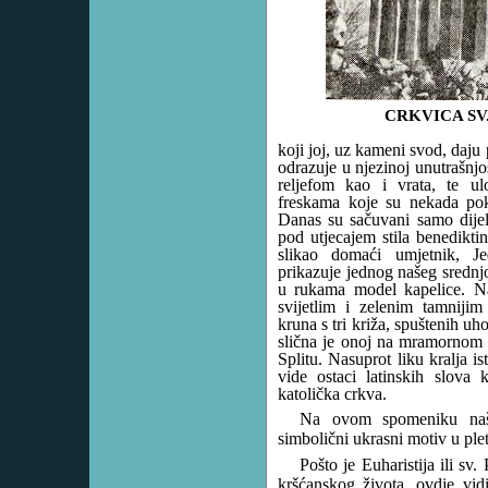
CRKVICA SV
koji joj, uz kameni svod, daju 
odrazuje u njezinoj unutrašnjo
reljefom kao i vrata, te ul
freskama koje su nekada pok
Danas su sačuvani samo dijelo
pod utjecajem stila benediktin
slikao domaći umjetnik, J
prikazuje jednog našeg srednjo
u rukama model kapelice. N
svijetlim i zelenim tamnijim
kruna s tri križa, spuštenih uh
slična je onoj na mramornom r
Splitu. Nasuprot liku kralja is
vide ostaci latinskih slova
katolička crkva.
Na ovom spomeniku naš
simbolični ukrasni motiv u ple
Pošto je Euharistija ili sv.
kršćanskog života, ovdje vid