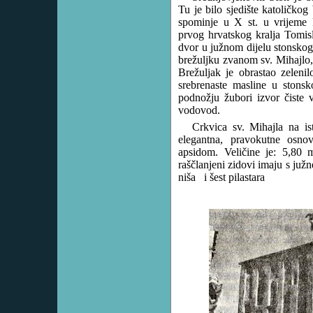
Tu je bilo sjedište katoličko
spominje u X st. u vrijeme 
prvog hrvatskog kralja Tomis
dvor u južnom dijelu stonsko
brežuljku zvanom sv. Mihajlo,
Brežuljak je obrastao zeleni
srebrenaste masline u stons
podnožju žubori izvor čiste 
vodovod.
Crkvica sv. Mihajla na is
elegantna, pravokutne osno
apsidom. Veličine je: 5,8
raščlanjeni zidovi imaju s južne
niša i šest pilastara