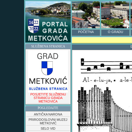
POČETNA
O GRADU
b
SLUŽBENA STRANICA
POSJETITE SLUŽBENU
STRANICU GRADA
METKOVIĆA
POGLEDAJTE
ANTIČKA NARONA
PRIRODOSLOVNI MUZEJ
METKOVIĆ
SELO VID