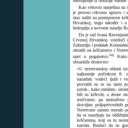
metropolije iz obližnje Salone.
Kao vrhovni starješina na 
je proveo crkvenu upravu i 
stao raditi na postepenom krš
Hrvatskoj, nego također i u
biskupiju u novome naselju Rag
Da je rad Ivana Ravenjani
Crvenoj Hrvatskoj, svjedoči 
Zahumlju i podatak Konstatina
obratili na kršćanstvo i Neret
54)
opet u poganstvo.
Kako s
obrazlaže doslovno:
»U neretvanskoj oblasti iz
najkasnije početkom 8. st
nazadak: vodeći ljudi i ve
povratili su se na staro 
uzrok-, kako mislimo, sirom
bili su krševiti, a desne s
močvarne, pa umnoženo pu
dovoljno poljoprivrednih p
Neretvane zarano moralo po
da se naseljuju na obližnj
kršćanima, koji su tu nesme
naroda. Budući da su gus