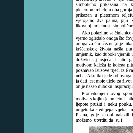
simbolično prikazana na 
pleternom reljefu u oba gornja
prikazan u pleternom reljefu
vjerojatno dva pauna, piju 
likovnoj umjetnosti simbolično p
Ako polazimo sa činjenice d
vjerno ogledalo onoga što čovj
onoga za čim čezne ,nije nika
kršćanskog života našla put
umjetnik, kao duboki vjernik u
doživio taj osjećaj i htio g
motivom kaleža iz kojega pij
poznavao Isusove riječi iz Evan
neba. Ako tko jede od ovoga k
ja dati jest moje tijelo za živo
on je našao duboku inspiraciju 
Promatranjem ovog spomen
motiva s kojim je umjetnik hti
ljepote pružiti i neku pouku
umjetnika srednjega vijeka in
Pisma, gdje su oni nalazili
i
možemo utvrditi da su i