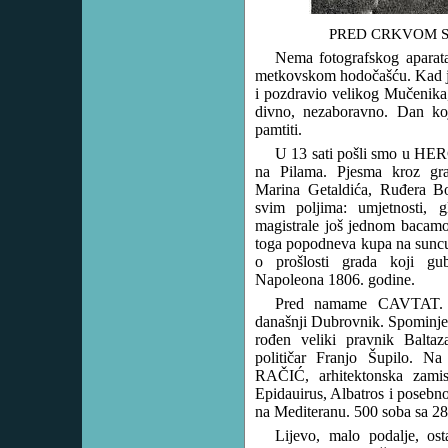
PRED CRKVOM S
Nema fotografskog aparata 
metkovskom hodočašću. Kad je 
i pozdravio velikog Mučenika, 
divno, nezaboravno. Dan k
pamtiti.
U 13 sati pošli smo u HE
na Pilama. Pjesma kroz gr
Marina Getaldića, Ruđera Bo
svim poljima: umjetnosti, gl
magistrale još jednom bacam
toga popodneva kupa na suncu
o prošlosti grada koji g
Napoleona 1806. godine.
Pred namame CAVTAT. Nj
današnji Dubrovnik. Spominjem
rođen veliki pravnik Balta
političar Franjo Šupilo. Na 
RAČIĆ, arhitektonska zamis
Epidauirus, Albatros i posebno
na Mediteranu. 500 soba sa 28
Lijevo, malo podalje, os