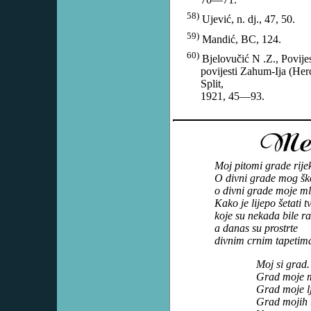
58)
Ujević, n. dj., 47, 50.
59)
Mandić, BC, 124.
60)
Bjelovučić N .Z., Povijes
povijesti Zahum-Ija (Her
Split,
1921, 45—93.
Moj pitomi grade ri
O divni grade mog ško
o divni grade moje ml
Kako je lijepo šetati 
koje su nekada bile r
a danas su prostrte
divnim crnim tapetim
Moj si grad.
Grad moje m
Grad moje l
Grad mojih