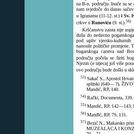
na B-n. području. Inače su se
nam svjedoče do danas sačuva
u Igranama (11-12. st.)
i Sv. 
58)
crkve u
Runoviću
(9. st.).
Kršćanstvu zaista nije usp
dušu do nedavno poganskoga 
pod upliv vjersko-kulturnih
nanosile političke promjene. 
bugarskoga carstva nad B
području počela se širiti b
Njezin će utjecaj još više pora
ovo području bude došlo u skl
53)
Sakač S., Apostol Hrvat
splitski (640— ?), ŽIV
Mandić, RP, 140.
54)
Rački, Documenta, 339.
55)
Mandić, RP, 142—143; Ra
56)
Manđlć, RP, 79, 131.
57)
Bezić N., Makarsko prim
MUZEALACA I KONZER
70—71.