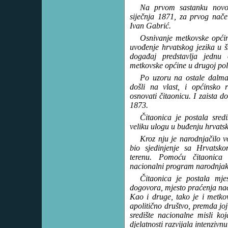
Na prvom sastanku novoi
siječnja 1871, za prvog nače
Ivan Gabrić.
Osnivanje metkovske opći
uvođenje hrvatskog jezika u 
događaj predstavlja jednu o
metkovske općine u drugoj pol
Po uzoru na ostale dalma
došli na vlast, i općinsko 
osnovati čitaonicu. I zaista d
1873.
Čitaonica je postala sredi
veliku ulogu u buđenju hrvatsk
Kroz nju je narodnjačilo vo
bio sjedinjenje sa Hrvatsko
terenu. Pomoću čitaonica 
nacionalni program narodnjak
Čitaonica je postala mje
dogovora, mjesto praćenja naci
Kao i druge, tako je i metkov
apolitično društvo, premda joj
središte nacionalne misli ko
djelatnosti razvijala intenzivnu