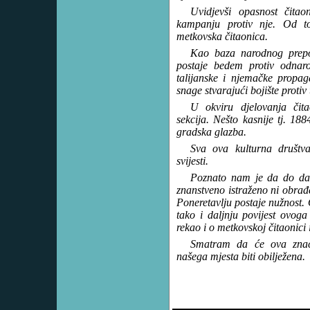
Uvidjevši opasnost čitao
kampanju protiv nje. Od t
metkovska čitaonica.
Kao baza narodnog prepor
postaje bedem protiv odnaro
talijanske i njemačke propag
snage stvarajući bojište protiv 
U okviru djelovanja čita
sekcija. Nešto kasnije tj. 18
gradska glazba.
Sva ova kulturna društva
svijesti.
Poznato nam je da do dan
znanstveno istraženo ni obrađ
Poneretavlju postaje nužnost. 
tako i daljnju povijest ovoga
rekao i o metkovskoj čitaonici 
Smatram da će ova značaj
našega mjesta biti obilježena.