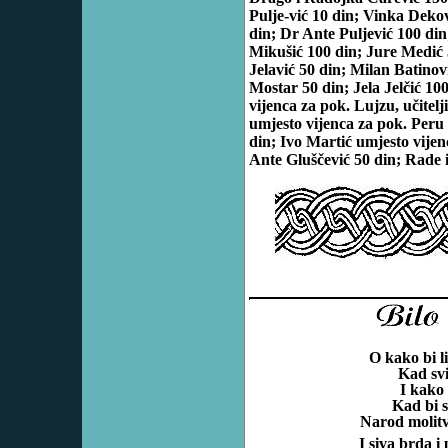
Pulje-vić 10 din; Vinka Deko
din; Dr Ante Puljević 100 di
Mikušić 100 din; Jure Medić
Jelavić 50 din; Milan Batinov
Mostar 50 din; Jela Jelčić 10
vijenca za pok. Lujzu, učitel
umjesto vijenca za pok. Peru 
din; Ivo Martić umjesto vije
Ante Gluščević 50 din; Rade 
O kako bi l
Kad svi 
I kako 
Kad bi 
Narod molitv
I siva brda i