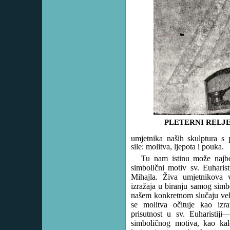
PLETERNI RELJE
umjetnika naših skulptura s 
sile: molitva, ljepota i pouka.
Tu nam istinu može najbol
simbolični motiv sv. Euharist
Mihajla. Živa umjetnikova 
izražaja u biranju samog simb
našem konkretnom slučaju velik
se molitva očituje kao iz
prisutnost u sv. Euharistiji—
simboličnog motiva, kao kale