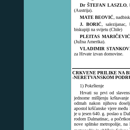
Dr ŠTEFAN LASZLO
,
(Austrija).
MATE BEOVIĆ
, nadbisk
J. BORIĆ
, salezijanac,
biskupiji na svijetu (Chile)
PLEITAS MARIČEVI
(Južna Amerika).
VLADIMIR STANKOV
za Hrvate izvan domovine.
CRKVENE PRILIKE NA 
-NERETVANSKOM PODRUČJ
1) Pokrštenje
Hrvati su prvi od slavens
jednome mišljenju krštavanje
odmah nakon njihova doselj
apostol kršćanske vjere među 
je u jesen 640. g. poslao u D
rodom Dalmatinac, a početkom
nove splitske metropolije, na