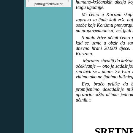
humano-kršćanskih akcija koj
portal@metkovic.hr
Bogu ugodnije.
Mi ćemo u Korizmi skuplj
zapravo za ljude koji vrše na
osobe koje Korizmu pretvaraju u
na propovjedaonicu, već ljudi k
S malo žrtve učinit ćemo m
kad se uzme u obzir da s
dnevno hrani 20.000 djece. 
Korizma.
Moramo shvatiti da kršćans
očekivanje — ono je sadašnjost
smrzava se .. umire. Sv. Ivan
vidimo ako ne ljubimo bližnje
Evo, braćo prilike da b
promijenimo dosadašnje mi
upozorio: »Što učinite jedn
učinili.«
SRETN