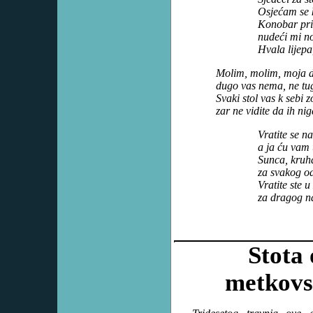
Osjećam se 
Konobar pri
nudeći mi no
Hvala lijepa
Molim, molim, moja 
dugo vas nema, ne tu
Svaki stol vas k sebi z
zar ne vidite da ih ni
Vratite se na
a ja ću vam 
Sunca, kruh
za svakog od
Vratite st
za dragog n
Stota 
metkovs