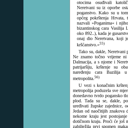
otocima osuđivali katoli
Neretvani su iz oporbe osta
poganstvo. Kako su u tome
općeg pokrštenja Hrvata, t
nazvali »Poganima« i njih
bizantinskog cara Vasilija 
oko 892..), kada je gusarst
onaj dio Neretvana, koji j
55)
kršćanstvo.«
Tako su, dakle, Neretvani p
Ne znamo točno vrijeme ni 
Dalmacija, a s njome i Neret
patrijaršiju, krštenje su o
naređenju cara Bazilija u
56)
metropolita.
U vezi s konačnim kršten
metropolija poduzela sve mjer
donedavno tvrdo pogansko tlo,
plod. Tada su se, dakle, poče
uređivati župske zajednice, o
Jedan od naočitijih znakova d
nekome kraju jest postojanje
dotičnom kraju. Proći će još 
zabilježila prvi spomen maka