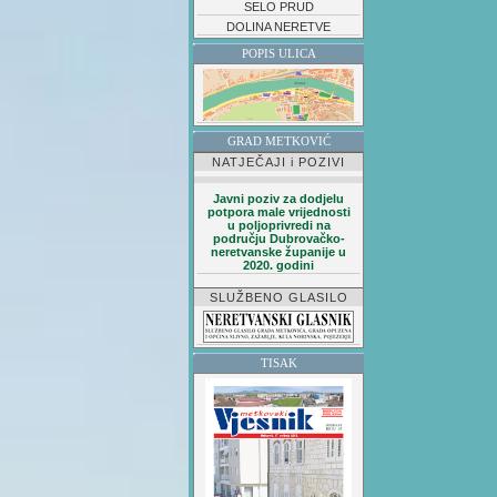
SELO PRUD
DOLINA NERETVE
POPIS ULICA
GRAD METKOVIĆ
NATJEČAJI i POZIVI
Javni poziv za dodjelu
potpora male vrijednosti
u poljoprivredi na
području Dubrovačko-
neretvanske županije u
2020. godini
SLUŽBENO GLASILO
TISAK