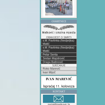
OSMRTNICE
OBAVIJEST O SMRTI
s.M. Pavlinka (Nedjeljka)
Matić
s.M. Pavlinka (Nedjeljka)
Matić
Petar Senta
Sretan Majstrović
Draga Batinović
SJEĆANJE
Roko Marević
Ivan Mijoč
KONTAKT
portal@metkovic.hr